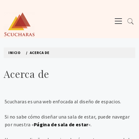
Ir
al
Menú
contenido
principal
5CUCHARAS
Los mejores sitios de blogs
INICIO
ACERCA DE
Acerca de
5cucharas es una web enfocada al diseño de espacios.
Si no sabe cómo diseñar una sala de estar, puede navegar
por nuestra «
Página de sala de estar
«.