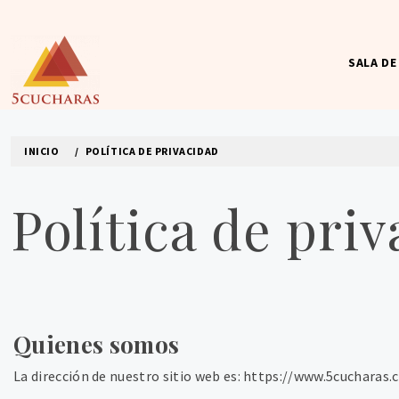
Ir
al
contenido
SALA DE
5CUCHARAS
Los mejores sitios de blogs
INICIO
POLÍTICA DE PRIVACIDAD
Política de pri
Quienes somos
La dirección de nuestro sitio web es: https://www.5cucharas.