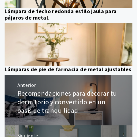
Lámpara de techo redonda estilo jaula para
pájaros de metal.
Lámparas de pie de farmacia de metal ajustables
Navegación
Anterior
de
Recomendaciones para decorar tu
Entrada
entradas
anterior:
dormitorio y convertirlo en un
oasis de tranquilidad
Siguiente