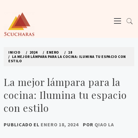
Ir
al
Menú
contenido
principal
5CUCHARAS
Los mejores sitios de blogs
INICIO
2024
ENERO
18
LA MEJOR LÁMPARA PARA LA COCINA: ILUMINA TU ESPACIO CON
ESTILO
La mejor lámpara para la
cocina: Ilumina tu espacio
con estilo
PUBLICADO EL
ENERO 18, 2024
POR
QIAO LA