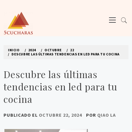
Ir
al
Menú
contenido
principal
5CUCHARAS
Los mejores sitios de blogs
INICIO
2024
OCTUBRE
22
DESCUBRE LAS ÚLTIMAS TENDENCIAS EN LED PARA TU COCINA
Descubre las últimas
tendencias en led para tu
cocina
PUBLICADO EL
OCTUBRE 22, 2024
POR
QIAO LA