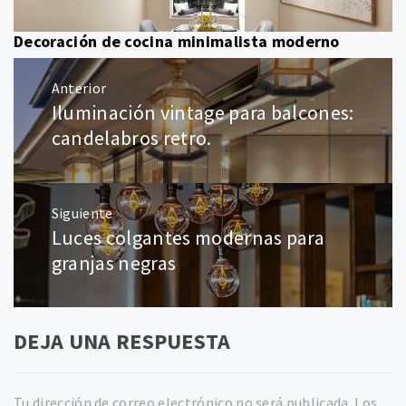
Decoración de cocina minimalista moderno
Navegación
Anterior
de
Iluminación vintage para balcones:
Entrada
entradas
anterior:
candelabros retro.
Siguiente
Luces colgantes modernas para
Entrada
siguiente:
granjas negras
DEJA UNA RESPUESTA
Tu dirección de correo electrónico no será publicada.
Los