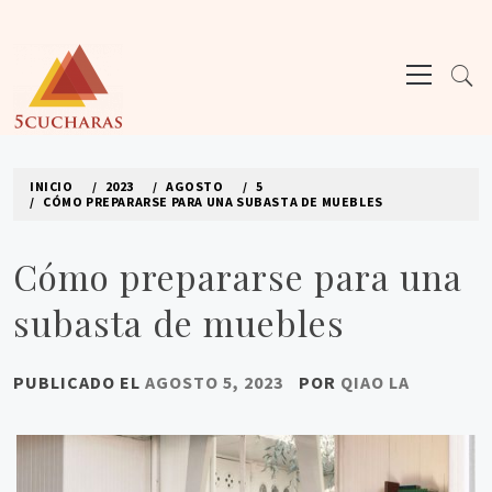
Ir
al
Menú
contenido
principal
5CUCHARAS
Los mejores sitios de blogs
INICIO
2023
AGOSTO
5
CÓMO PREPARARSE PARA UNA SUBASTA DE MUEBLES
Cómo prepararse para una
subasta de muebles
PUBLICADO EL
AGOSTO 5, 2023
POR
QIAO LA