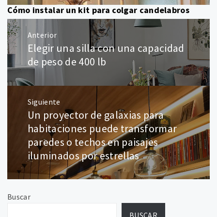
Cómo instalar un kit para colgar candelabros
Navegación
Anterior
de
Elegir una silla con una capacidad
Entrada
entradas
anterior:
de peso de 400 lb
Siguiente
Un proyector de galaxias para
Entrada
siguiente:
habitaciones puede transformar
paredes o techos en paisajes
iluminados por estrellas
Buscar
BUSCAR